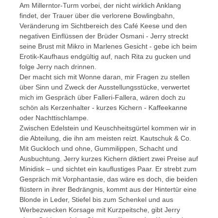
Am Millerntor-Turm vorbei, der nicht wirklich Anklang
findet, der Trauer über die verlorene Bowlingbahn,
Veränderung im Sichtbereich des Café Keese und den
negativen Einflüssen der Brüder Osmani - Jerry streckt
seine Brust mit Mikro in Marlenes Gesicht - gebe ich beim
Erotik-Kaufhaus endgültig auf, nach Rita zu gucken und
folge Jerry nach drinnen.
Der macht sich mit Wonne daran, mir Fragen zu stellen
über Sinn und Zweck der Ausstellungsstücke, verwertet
mich im Gespräch über Falleri-Fallera, wären doch zu
schön als Kerzenhalter - kurzes Kichern - Kaffeekanne
oder Nachttischlampe.
Zwischen Edelstein und Keuschheitsgürtel kommen wir in
die Abteilung, die ihn am meisten reizt. Kautschuk & Co.
Mit Guckloch und ohne, Gummilippen, Schacht und
Ausbuchtung. Jerry kurzes Kichern diktiert zwei Preise auf
Minidisk – und sichtet ein kauflustiges Paar. Er strebt zum
Gespräch mit Vorphantasie, das wäre es doch, die beiden
flüstern in ihrer Bedrängnis, kommt aus der Hintertür eine
Blonde in Leder, Stiefel bis zum Schenkel und aus
Werbezwecken Korsage mit Kurzpeitsche, gibt Jerry