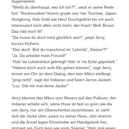
Augenwinkel.
"Weißt du überhaupt, wer ich bin?!", setzt er seine Rede
fort. "Rockmusiker! Komm grade von 'ner Tournee. Japan.
Hongkong. Hab Geld wie Heu! Durchgefickt bin ich auch.
Interessiert mich alles nicht mehr, der Kram! Bloß Boxen.
Das hält mich fit!"
"Da musst du doch total glücklich sein!", piept Jerry,
kurzes Kichern.
"Klar doch. Bist du manchmal im 'Lehmitz', Kleiner?!"
"Ja. Da arbeitet mein Freund!"
"Hab' da Lokalverbot gekriegt! Hab' in 'ne Ecke gepinkelt."
"Hättest doch auch aufs Klo gehen können", sagt Jerry,
immer ein Ohr an dem Dialog, den sein Mikro einfängt,
"ging nicht", sagt der Indianer und fixiert Jerrys Jackett.
"Los. Gib mir mal deine Jacke!"
Jerry klemmt das Mikro vom Revers auf den Pullover, der
Indianer erhebt sich, seine Hose ist fast so grün wie die
von Jerry, nur am Oberschenkel zerschlissen, er zieht
sich die Jacke über, passt zu seiner Hose, sitzt stramm
und die Ärmel legen Einschnitte am Handgelenk frei,
stolziert am Tisch lang wie vorm Spiegel: "Hab' mal einen