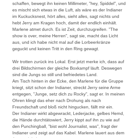
schaffen, bewegt ihn keinen Millimeter, "hey, Spiddel", und
es mischt sich etwas in die Luft, als wäre es der Indianer
im Kuckucksnest, hört alles, sieht alles, sagt nichts und
hebt Jerry am Kragen hoch, damit der endlich einhält.
Marlene atmet durch. Es ist Zeit, durchzugreifen. "The
show is over, meine Herren", sagt sie, macht das Licht
aus, und ich habe nicht mal auf die Lorbeerkränze
geguckt und keinen Tritt in den Ring gewagt.
Wir trotten zurück ins Lokal. Erst jetzt merke ich, dass auf
drei Bildschirmen der gleiche Boxkampf läuft. Deswegen
sind die Jungs so still und befriedetes Land.
Am Tisch hinten in der Ecke, den Marlene für die Gruppe
kriegt, sitzt schon der Indianer, streckt Jerry seine Arme
entgegen, "Junge, setz dich zu Rocky", sagt er. In meinen
Ohren klingt das eher nach Drohung als nach
Freundschaft und bloß nicht hingucken, fällt mir ein.
Der Indianer wirkt abgewrackt, Lederjacke, gelbes Hemd,
die Hände durchtätowiert, Jerry kippt auf ihn zu wie auf
den Punchingball, "bist wohl Journalist, was", fragt der
Indianer und zeigt auf das Kabel. Marlene lauert aus dem