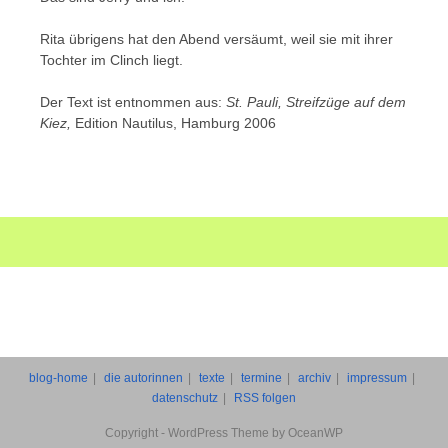
Rita übrigens hat den Abend versäumt, weil sie mit ihrer
Tochter im Clinch liegt.
Der Text ist entnommen aus:
St. Pauli, Streifzüge auf dem
Kiez,
Edition Nautilus, Hamburg 2006
blog-home
die autorinnen
texte
termine
archiv
impressum
datenschutz
RSS folgen
Copyright - WordPress Theme by OceanWP