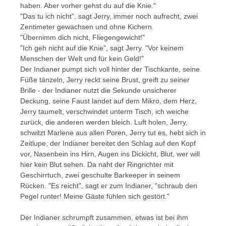
haben. Aber vorher gehst du auf die Knie."
"Das tu ich nicht", sagt Jerry, immer noch aufrecht, zwei
Zentimeter gewachsen und ohne Kichern.
"Übernimm dich nicht, Fliegengewicht!"
"Ich geh nicht auf die Knie", sagt Jerry. "Vor keinem
Menschen der Welt und für kein Geld!"
Der Indianer pumpt sich voll hinter der Tischkante, seine
Füße tänzeln, Jerry reckt seine Brust, greift zu seiner
Brille - der Indianer nutzt die Sekunde unsicherer
Deckung, seine Faust landet auf dem Mikro, dem Herz,
Jerry taumelt, verschwindet unterm Tisch, ich weiche
zurück, die anderen werden bleich. Luft holen, Jerry,
schwitzt Marlene aus allen Poren, Jerry tut es, hebt sich in
Zeitlupe, der Indianer bereitet den Schlag auf den Kopf
vor, Nasenbein ins Hirn, Augen ins Dickicht, Blut, wer will
hier kein Blut sehen. Da naht der Ringrichter mit
Geschirrtuch, zwei geschulte Barkeeper in seinem
Rücken. "Es reicht", sagt er zum Indianer, "schraub den
Pegel runter! Meine Gäste fühlen sich gestört."
Der Indianer schrumpft zusammen, etwas ist bei ihm