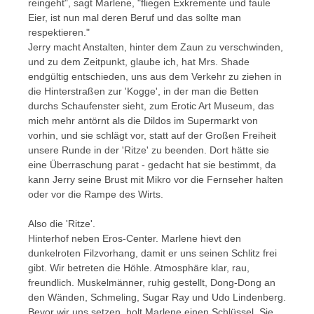
reingeht", sagt Marlene, "fliegen Exkremente und faule
Eier, ist nun mal deren Beruf und das sollte man
respektieren."
Jerry macht Anstalten, hinter dem Zaun zu verschwinden,
und zu dem Zeitpunkt, glaube ich, hat Mrs. Shade
endgültig entschieden, uns aus dem Verkehr zu ziehen in
die Hinterstraßen zur 'Kogge', in der man die Betten
durchs Schaufenster sieht, zum Erotic Art Museum, das
mich mehr antörnt als die Dildos im Supermarkt von
vorhin, und sie schlägt vor, statt auf der Großen Freiheit
unsere Runde in der 'Ritze' zu beenden. Dort hätte sie
eine Überraschung parat - gedacht hat sie bestimmt, da
kann Jerry seine Brust mit Mikro vor die Fernseher halten
oder vor die Rampe des Wirts.
Also die 'Ritze'.
Hinterhof neben Eros-Center. Marlene hievt den
dunkelroten Filzvorhang, damit er uns seinen Schlitz frei
gibt. Wir betreten die Höhle. Atmosphäre klar, rau,
freundlich. Muskelmänner, ruhig gestellt, Dong-Dong an
den Wänden, Schmeling, Sugar Ray und Udo Lindenberg.
Bevor wir uns setzen, holt Marlene einen Schlüssel. Sie