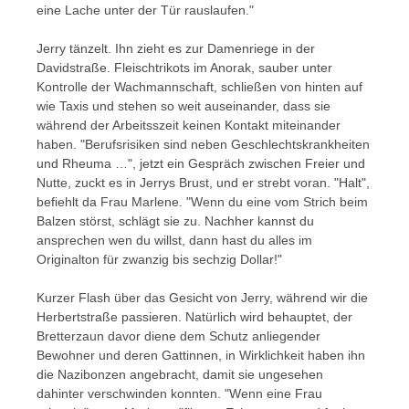
eine Lache unter der Tür rauslaufen."
Jerry tänzelt. Ihn zieht es zur Damenriege in der
Davidstraße. Fleischtrikots im Anorak, sauber unter
Kontrolle der Wachmannschaft, schließen von hinten auf
wie Taxis und stehen so weit auseinander, dass sie
während der Arbeitsszeit keinen Kontakt miteinander
haben. "Berufsrisiken sind neben Geschlechtskrankheiten
und Rheuma …", jetzt ein Gespräch zwischen Freier und
Nutte, zuckt es in Jerrys Brust, und er strebt voran. "Halt",
befiehlt da Frau Marlene. "Wenn du eine vom Strich beim
Balzen störst, schlägt sie zu. Nachher kannst du
ansprechen wen du willst, dann hast du alles im
Originalton für zwanzig bis sechzig Dollar!"
Kurzer Flash über das Gesicht von Jerry, während wir die
Herbertstraße passieren. Natürlich wird behauptet, der
Bretterzaun davor diene dem Schutz anliegender
Bewohner und deren Gattinnen, in Wirklichkeit haben ihn
die Nazibonzen angebracht, damit sie ungesehen
dahinter verschwinden konnten. "Wenn eine Frau