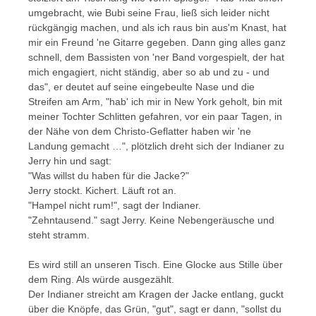
umgebracht, wie Bubi seine Frau, ließ sich leider nicht
rückgängig machen, und als ich raus bin aus'm Knast, hat
mir ein Freund 'ne Gitarre gegeben. Dann ging alles ganz
schnell, dem Bassisten von 'ner Band vorgespielt, der hat
mich engagiert, nicht ständig, aber so ab und zu - und
das", er deutet auf seine eingebeulte Nase und die
Streifen am Arm, "hab' ich mir in New York geholt, bin mit
meiner Tochter Schlitten gefahren, vor ein paar Tagen, in
der Nähe von dem Christo-Geflatter haben wir 'ne
Landung gemacht …", plötzlich dreht sich der Indianer zu
Jerry hin und sagt:
"Was willst du haben für die Jacke?"
Jerry stockt. Kichert. Läuft rot an.
"Hampel nicht rum!", sagt der Indianer.
"Zehntausend." sagt Jerry. Keine Nebengeräusche und
steht stramm.
Es wird still an unseren Tisch. Eine Glocke aus Stille über
dem Ring. Als würde ausgezählt.
Der Indianer streicht am Kragen der Jacke entlang, guckt
über die Knöpfe, das Grün, "gut", sagt er dann, "sollst du