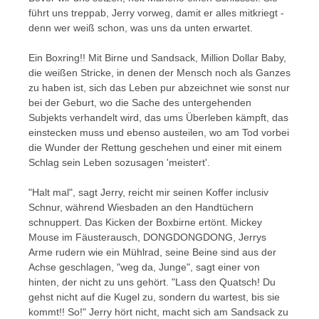
führt uns treppab, Jerry vorweg, damit er alles mitkriegt -
denn wer weiß schon, was uns da unten erwartet.
Ein Boxring!! Mit Birne und Sandsack, Million Dollar Baby,
die weißen Stricke, in denen der Mensch noch als Ganzes
zu haben ist, sich das Leben pur abzeichnet wie sonst nur
bei der Geburt, wo die Sache des untergehenden
Subjekts verhandelt wird, das ums Überleben kämpft, das
einstecken muss und ebenso austeilen, wo am Tod vorbei
die Wunder der Rettung geschehen und einer mit einem
Schlag sein Leben sozusagen 'meistert'.
"Halt mal", sagt Jerry, reicht mir seinen Koffer inclusiv
Schnur, während Wiesbaden an den Handtüchern
schnuppert. Das Kicken der Boxbirne ertönt. Mickey
Mouse im Fäusterausch, DONGDONGDONG, Jerrys
Arme rudern wie ein Mühlrad, seine Beine sind aus der
Achse geschlagen, "weg da, Junge", sagt einer von
hinten, der nicht zu uns gehört. "Lass den Quatsch! Du
gehst nicht auf die Kugel zu, sondern du wartest, bis sie
kommt!! So!" Jerry hört nicht, macht sich am Sandsack zu