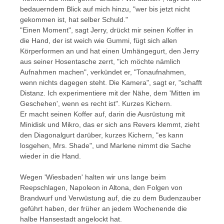
bedauerndem Blick auf mich hinzu, "wer bis jetzt nicht
gekommen ist, hat selber Schuld."
"Einen Moment", sagt Jerry, drückt mir seinen Koffer in
die Hand, der ist weich wie Gummi, fügt sich allen
Körperformen an und hat einen Umhängegurt, den Jerry
aus seiner Hosentasche zerrt, "ich möchte nämlich
Aufnahmen machen", verkündet er, "Tonaufnahmen,
wenn nichts dagegen steht. Die Kamera", sagt er, "schafft
Distanz. Ich experimentiere mit der Nähe, dem 'Mitten im
Geschehen', wenn es recht ist". Kurzes Kichern.
Er macht seinen Koffer auf, darin die Ausrüstung mit
Minidisk und Mikro, das er sich ans Revers klemmt, zieht
den Diagonalgurt darüber, kurzes Kichern, "es kann
losgehen, Mrs. Shade", und Marlene nimmt die Sache
wieder in die Hand.
Wegen 'Wiesbaden' halten wir uns lange beim
Reepschlagen, Napoleon in Altona, den Folgen von
Brandwurf und Verwüstung auf, die zu dem Budenzauber
geführt haben, der früher an jedem Wochenende die
halbe Hansestadt angelockt hat.