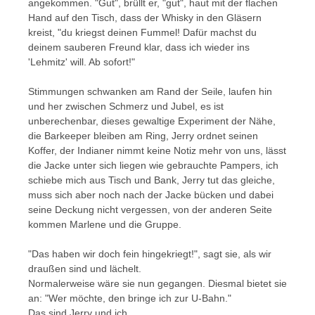
angekommen. "Gut", brüllt er, "gut", haut mit der flachen
Hand auf den Tisch, dass der Whisky in den Gläsern
kreist, "du kriegst deinen Fummel! Dafür machst du
deinem sauberen Freund klar, dass ich wieder ins
'Lehmitz' will. Ab sofort!"
Stimmungen schwanken am Rand der Seile, laufen hin
und her zwischen Schmerz und Jubel, es ist
unberechenbar, dieses gewaltige Experiment der Nähe,
die Barkeeper bleiben am Ring, Jerry ordnet seinen
Koffer, der Indianer nimmt keine Notiz mehr von uns, lässt
die Jacke unter sich liegen wie gebrauchte Pampers, ich
schiebe mich aus Tisch und Bank, Jerry tut das gleiche,
muss sich aber noch nach der Jacke bücken und dabei
seine Deckung nicht vergessen, von der anderen Seite
kommen Marlene und die Gruppe.
"Das haben wir doch fein hingekriegt!", sagt sie, als wir
draußen sind und lächelt.
Normalerweise wäre sie nun gegangen. Diesmal bietet sie
an: "Wer möchte, den bringe ich zur U-Bahn."
Das sind Jerry und ich.