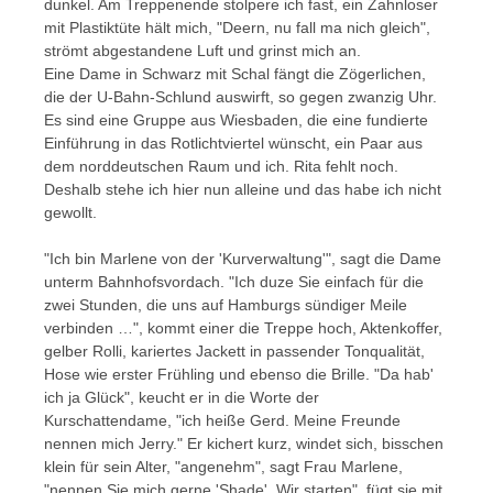
dunkel. Am Treppenende stolpere ich fast, ein Zahnloser
mit Plastiktüte hält mich, "Deern, nu fall ma nich gleich",
strömt abgestandene Luft und grinst mich an.
Eine Dame in Schwarz mit Schal fängt die Zögerlichen,
die der U-Bahn-Schlund auswirft, so gegen zwanzig Uhr.
Es sind eine Gruppe aus Wiesbaden, die eine fundierte
Einführung in das Rotlichtviertel wünscht, ein Paar aus
dem norddeutschen Raum und ich. Rita fehlt noch.
Deshalb stehe ich hier nun alleine und das habe ich nicht
gewollt.
"Ich bin Marlene von der 'Kurverwaltung'", sagt die Dame
unterm Bahnhofsvordach. "Ich duze Sie einfach für die
zwei Stunden, die uns auf Hamburgs sündiger Meile
verbinden …", kommt einer die Treppe hoch, Aktenkoffer,
gelber Rolli, kariertes Jackett in passender Tonqualität,
Hose wie erster Frühling und ebenso die Brille. "Da hab'
ich ja Glück", keucht er in die Worte der
Kurschattendame, "ich heiße Gerd. Meine Freunde
nennen mich Jerry." Er kichert kurz, windet sich, bisschen
klein für sein Alter, "angenehm", sagt Frau Marlene,
"nennen Sie mich gerne 'Shade'. Wir starten", fügt sie mit