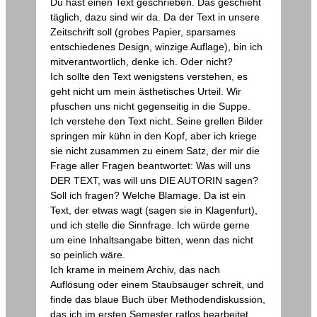
Du hast einen Text geschrieben. Das geschieht
täglich, dazu sind wir da. Da der Text in unsere
Zeitschrift soll (grobes Papier, sparsames
entschiedenes Design, winzige Auflage), bin ich
mitverantwortlich, denke ich. Oder nicht?
Ich sollte den Text wenigstens verstehen, es
geht nicht um mein ästhetisches Urteil. Wir
pfuschen uns nicht gegenseitig in die Suppe.
Ich verstehe den Text nicht. Seine grellen Bilder
springen mir kühn in den Kopf, aber ich kriege
sie nicht zusammen zu einem Satz, der mir die
Frage aller Fragen beantwortet: Was will uns
DER TEXT, was will uns DIE AUTORIN sagen?
Soll ich fragen? Welche Blamage. Da ist ein
Text, der etwas wagt (sagen sie in Klagenfurt),
und ich stelle die Sinnfrage. Ich würde gerne
um eine Inhaltsangabe bitten, wenn das nicht
so peinlich wäre.
Ich krame in meinem Archiv, das nach
Auflösung oder einem Staubsauger schreit, und
finde das blaue Buch über Methodendiskussion,
das ich im ersten Semester ratlos bearbeitet