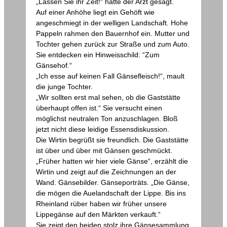
„Lassen Sie ihr Zeit!“ hatte der Arzt gesagt.
Auf einer Anhöhe liegt ein Gehöft wie
angeschmiegt in der welligen Landschaft. Hohe
Pappeln rahmen den Bauernhof ein. Mutter und
Tochter gehen zurück zur Straße und zum Auto.
Sie entdecken ein Hinweisschild: “Zum
Gänsehof.“
„Ich esse auf keinen Fall Gänsefleisch!“, mault
die junge Tochter.
„Wir sollten erst mal sehen, ob die Gaststätte
überhaupt offen ist.“ Sie versucht einen
möglichst neutralen Ton anzuschlagen. Bloß
jetzt nicht diese leidige Essensdiskussion.
Die Wirtin begrüßt sie freundlich. Die Gaststätte
ist über und über mit Gänsen geschmückt.
„Früher hatten wir hier viele Gänse“, erzählt die
Wirtin und zeigt auf die Zeichnungen an der
Wand. Gänsebilder. Gänseporträts. „Die Gänse,
die mögen die Auelandschaft der Lippe. Bis ins
Rheinland rüber haben wir früher unsere
Lippegänse auf den Märkten verkauft.“
Sie zeigt den beiden stolz ihre Gänsesammlung