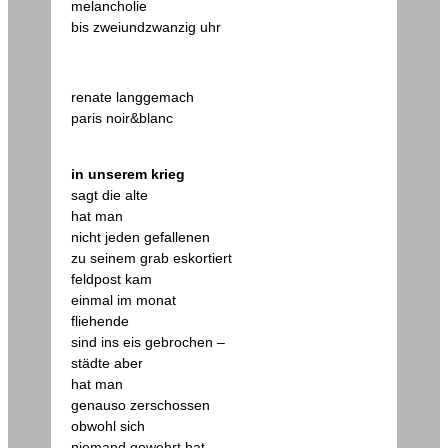
melancholie
bis zweiundzwanzig uhr
renate langgemach
paris noir&blanc
in unserem krieg
sagt die alte
hat man
nicht jeden gefallenen
zu seinem grab eskortiert
feldpost kam
einmal im monat
fliehende
sind ins eis gebrochen –
städte aber
hat man
genauso zerschossen
obwohl sich
niemand gewehrt hat