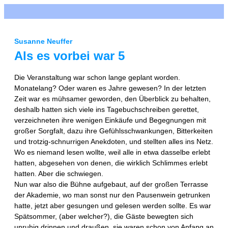
Zum
Inhalt
springen
Susanne Neuffer
Als es vorbei war 5
Die Veranstaltung war schon lange geplant worden.
Monatelang? Oder waren es Jahre gewesen? In der letzten
Zeit war es mühsamer geworden, den Überblick zu behalten,
deshalb hatten sich viele ins Tagebuchschreiben gerettet,
verzeichneten ihre wenigen Einkäufe und Begegnungen mit
großer Sorgfalt, dazu ihre Gefühlsschwankungen, Bitterkeiten
und trotzig-schnurrigen Anekdoten, und stellten alles ins Netz.
Wo es niemand lesen wollte, weil alle in etwa dasselbe erlebt
hatten, abgesehen von denen, die wirklich Schlimmes erlebt
hatten. Aber die schwiegen.
Nun war also die Bühne aufgebaut, auf der großen Terrasse
der Akademie, wo man sonst nur den Pausenwein getrunken
hatte, jetzt aber gesungen und gelesen werden sollte. Es war
Spätsommer, (aber welcher?), die Gäste bewegten sich
unruhig drinnen und draußen, sie waren schon von Anfang an