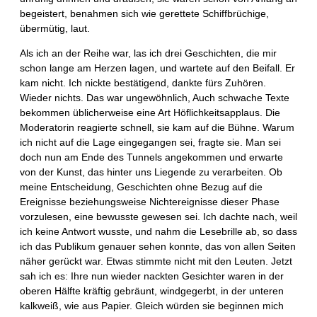
begeistert, benahmen sich wie gerettete Schiffbrüchige,
übermütig, laut.
Als ich an der Reihe war, las ich drei Geschichten, die mir
schon lange am Herzen lagen, und wartete auf den Beifall. Er
kam nicht. Ich nickte bestätigend, dankte fürs Zuhören.
Wieder nichts. Das war ungewöhnlich, Auch schwache Texte
bekommen üblicherweise eine Art Höflichkeitsapplaus. Die
Moderatorin reagierte schnell, sie kam auf die Bühne. Warum
ich nicht auf die Lage eingegangen sei, fragte sie. Man sei
doch nun am Ende des Tunnels angekommen und erwarte
von der Kunst, das hinter uns Liegende zu verarbeiten. Ob
meine Entscheidung, Geschichten ohne Bezug auf die
Ereignisse beziehungsweise Nichtereignisse dieser Phase
vorzulesen, eine bewusste gewesen sei. Ich dachte nach, weil
ich keine Antwort wusste, und nahm die Lesebrille ab, so dass
ich das Publikum genauer sehen konnte, das von allen Seiten
näher gerückt war. Etwas stimmte nicht mit den Leuten. Jetzt
sah ich es: Ihre nun wieder nackten Gesichter waren in der
oberen Hälfte kräftig gebräunt, windgegerbt, in der unteren
kalkweiß, wie aus Papier. Gleich würden sie beginnen mich